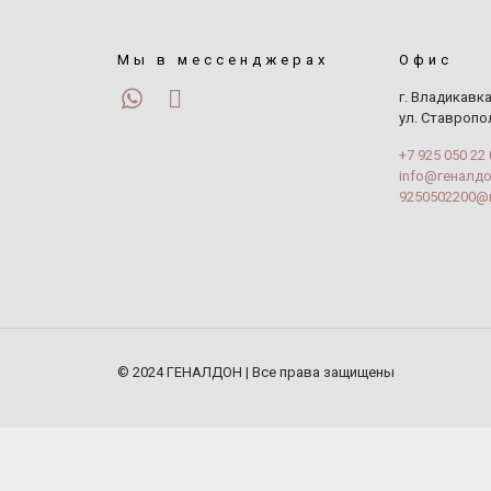
Мы в мессенджерах
Офис
г. Владикавка
ул. Ставропо
+7 925 050 22 
info@геналд
9250502200@
© 2024 ГЕНАЛДОН | Все права защищены