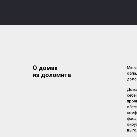
О домах
Мы е
обла
из доломита
доло
Дома
себе
проч
обес
комф
фаса
окру
выго