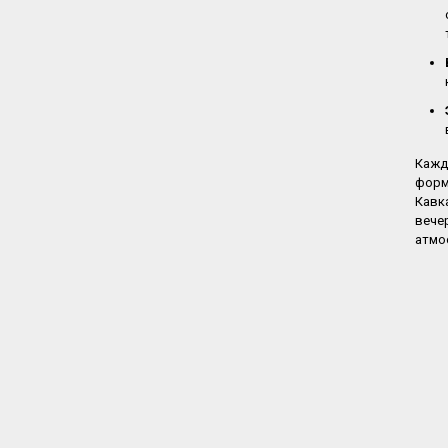
Кажд
форм
Кавк
вече
атмо