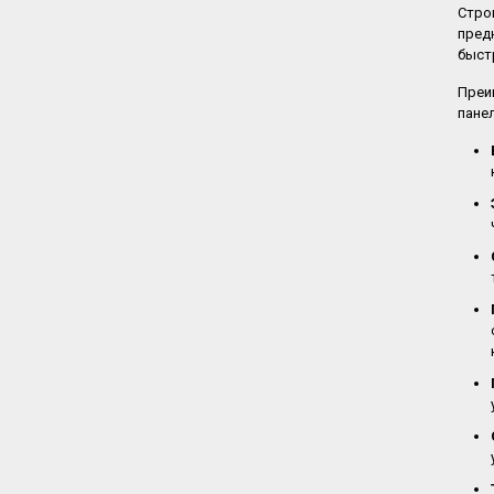
Стро
пред
быст
Преи
пане